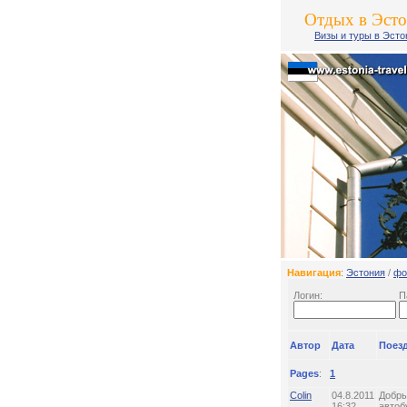
Отдых в Эст
Визы и туры в Эст
Навигация
:
Эстония
/
фо
Логин:
П
Автор
Дата
Поезд
Pages
:
1
Colin
04.8.2011
Добры
16:32
автоб