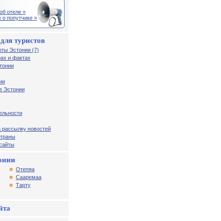
об отеле »
 о попутчике »
для туристов
рты Эстонии (7)
ах и фактах
тонии
ии
в Эстонии
ельности
 рассылку новостей
страны
 сайты
онии
Отепяа
Сааремаа
Тарту
йта