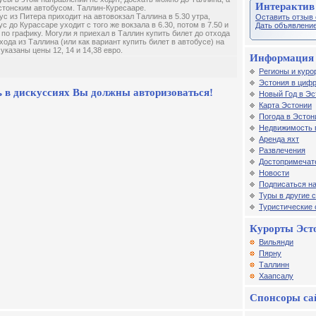
Интерактив
стонским автобусом. Таллин-Куресааре.
ус из Питера приходит на автовокзал Таллина в 5.30 утра,
Оставить отзыв 
ус до Курассаре уходит с того же вокзала в 6.30, потом в 7.50 и
Дать объявление
 по графику. Могули я приехал в Таллин купить билет до отхода
тхода из Таллина (или как вариант купить билет в автобусе) на
 указаны цены 12, 14 и 14,38 евро.
Информация 
Регионы и куро
Эстония в цифр
 в дискуссиях Вы должны авторизоваться!
Новый Год в Эс
Карта Эстонии
Погода в Эстон
Недвижимость 
Аренда яхт
Развлечения
Достопримечат
Новости
Подписаться на
Туры в другие 
Туристические
Курорты Эст
Вильянди
Пярну
Таллинн
Хаапсалу
Спонсоры са