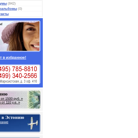
умы
(842)
оальбомы
(0)
такты
т в избранное!
онию
от 1500 руб. »
от 110 у.е. »
 в Эстонию
вание