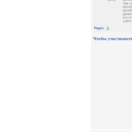
там э
Автоб
автоб
далее
его о
сайте
Pages
:
1
Чтобы участвовать