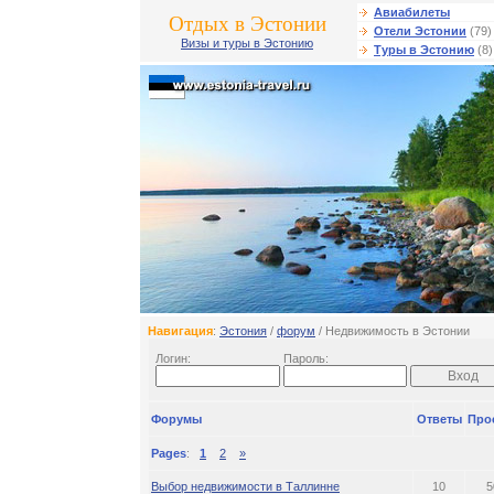
Авиабилеты
Отдых в Эстонии
Отели Эстонии
(79)
Визы и туры в Эстонию
Туры в Эстонию
(8)
Навигация
:
Эстония
/
форум
/ Недвижимость в Эстонии
Логин:
Пароль:
Форумы
Ответы
Про
Pages
:
1
2
»
Выбор недвижимости в Таллинне
10
5