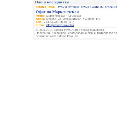
Наши координаты
Estonia-Travel
-
туры в Эстонию, отдых в Эстонии, отели Эс
Офис на Марксистской
Метро
: Марксистская / Таганская
Адрес
: Москва, ул. Марксистская, д 3 офис 416
Тел
: +7 (495) 785-88-10 (мн.)
E-mail
:
info@estonia-travel.ru
© 2005-2014, estonia-travel.ru Все права защищены.
Полное или частичное использование любых материалов во
ссылке на www.estonia-travel.ru!