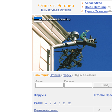
Авиабилеты
Отдых в Эстонии
Отели Эстонии
(79)
Визы и туры в Эстонию
Туры в Эстонию
(8)
Навигация
:
Эстония
/
форум
/ Отдых в Эстонии
Логин:
Пароль:
Форумы
Ответы
Про
Pages
:
1
2
3
4
»
»»
Временные права.
0
1